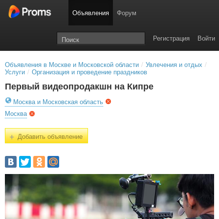
Объявления
Форум
Регистрация
Войти
Объявления в Москве и Московской области
/
Увлечения и отдых
/
Услуги
/
Организация и проведение праздников
Первый видеопродакшн на Кипре
Москва и Московская область
Москва
+
Добавить объявление